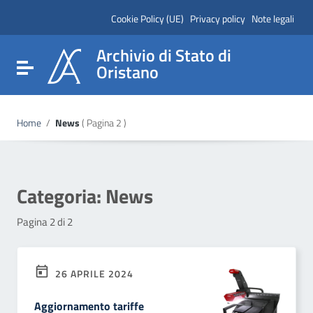
Vai ai contenuti
Vai al menu di navigazione
Cookie Policy (UE)
Privacy policy
Note legali
Vai al footer
Archivio di Stato di
Attiva / disattiva la navigazione
Oristano
Home
/
News
( Pagina 2 )
Categoria:
News
Pagina 2 di 2
26 APRILE 2024
Aggiornamento tariffe