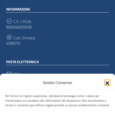
INFORMAZIONI
C.F. / P.IVA
80004830958
Cod. Univoco
409EFD
POSTA ELETTRONICA
PEC
as-or@pec.cultura.gov.it
Gestisci Consenso
Email
as-or@cultura.gov.it
Per fornire le migliori esperienze, utilizziamo tecnologie come i cookie per
memorizzare e/o accedere alle informazioni del dispositivo. Non acconsentire o
ritirare il consenso può influire negativamente su alcune caratteristiche e funzioni.
SEGUICI SU